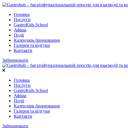
Головна
Послуги
GastroKids School
Афіша
Події
Календарь бронювання
Галерея та відгуки
Контакти
Забронювати
Головна
Послуги
GastroKids School
Афіша
Події
Календарь бронювання
Галерея та відгуки
Контакти
Забронювати