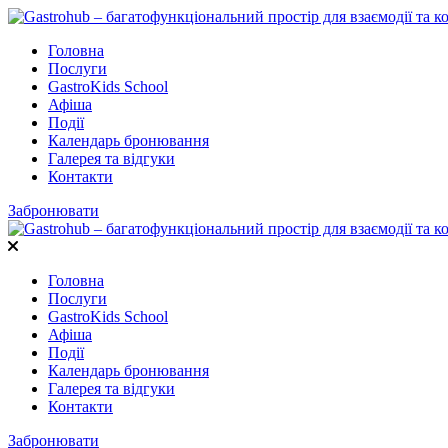
Головна
Послуги
GastroKids School
Афіша
Події
Календарь бронювання
Галерея та відгуки
Контакти
Забронювати
Головна
Послуги
GastroKids School
Афіша
Події
Календарь бронювання
Галерея та відгуки
Контакти
Забронювати