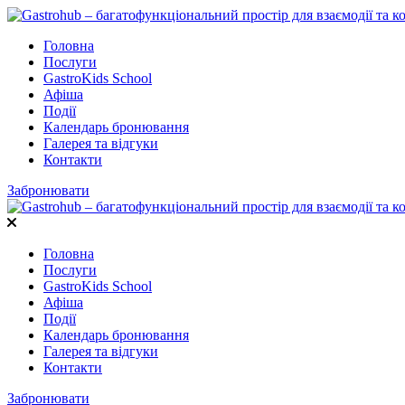
Головна
Послуги
GastroKids School
Афіша
Події
Календарь бронювання
Галерея та відгуки
Контакти
Забронювати
Головна
Послуги
GastroKids School
Афіша
Події
Календарь бронювання
Галерея та відгуки
Контакти
Забронювати